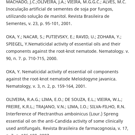
MACHADO, J.C.;OLIVEIRA, J.A.; VIEIRA, M.G.G.C.; ALVES, M.C.
Inoculação artificial de sementes de soja por fungos,
utilizando solução de manitol. Revista Brasileira de
Sementes, v. 23, p. 95-101, 2001.
OKA, Y.; NACAR, S.; PUTIEVSKY, E.; RAVID, U.; ZOHARA, Y.;
SPIEGEL, Y.Nematicidal activity of essential oils and their
components against the root-knot nematode. Nematology. v.
90, n. 7. p. 710-715, 2000.
OKA, Y. Nematicidal activity of essential oil components
against the root-knot nematode Meloidogyne javanica.
Nematology, v. 3, n. 2, p. 159-164, 2001.
OLIVEIRA, R.A.G.; LIMA, E.O.; DE SOUZA, E.L.; VIEIRA, W.L.;
FREIRE, K.R.L.; TRAJANO, V.N.; LIMA, I.O.; SILVA-FILHO, R.N.
Interference of Plectranthus amboinicus (Lour.) Spreng
essential oil on the anti-Candida activity of some clinically
used antifungals. Revista Brasileira de farmacognosia, v. 17,