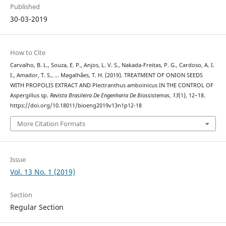
Published
30-03-2019
How to Cite
Carvalho, B. L., Souza, E. P., Anjos, L. V. S., Nakada-Freitas, P. G., Cardoso, A. I.
I., Amador, T. S., … Magalhães, T. H. (2019). TREATMENT OF ONION SEEDS
WITH PROPOLIS EXTRACT AND Plectranthus amboinicus IN THE CONTROL OF
Aspergillus sp.
Revista Brasileira De Engenharia De Biossistemas
,
13
(1), 12–18.
https://doi.org/10.18011/bioeng2019v13n1p12-18
More Citation Formats
Issue
Vol. 13 No. 1 (2019)
Section
Regular Section