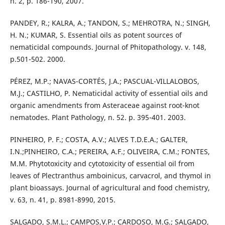
n. 2, p. 186-190, 2007.
PANDEY, R.; KALRA, A.; TANDON, S.; MEHROTRA, N.; SINGH,
H. N.; KUMAR, S. Essential oils as potent sources of
nematicidal compounds. Journal of Phitopathology. v. 148,
p.501-502. 2000.
PÉREZ, M.P.; NAVAS-CORTÉS, J.A.; PASCUAL-VILLALOBOS,
M.J.; CASTILHO, P. Nematicidal activity of essential oils and
organic amendments from Asteraceae against root-knot
nematodes. Plant Pathology, n. 52. p. 395-401. 2003.
PINHEIRO, P. F.; COSTA, A.V.; ALVES T.D.E.A.; GALTER,
I.N.;PINHEIRO, C.A.; PEREIRA, A.F.; OLIVEIRA, C.M.; FONTES,
M.M. Phytotoxicity and cytotoxicity of essential oil from
leaves of Plectranthus amboinicus, carvacrol, and thymol in
plant bioassays. Journal of agricultural and food chemistry,
v. 63, n. 41, p. 8981-8990, 2015.
SALGADO, S.M.L.; CAMPOS,V.P.; CARDOSO, M.G.; SALGADO,