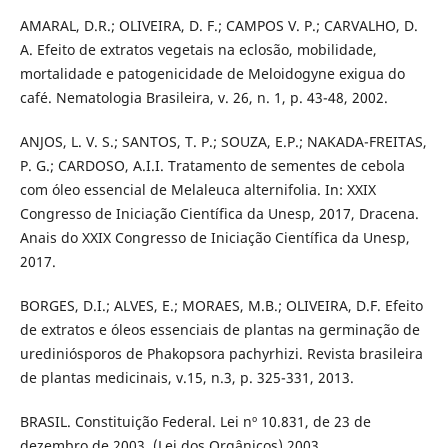
AMARAL, D.R.; OLIVEIRA, D. F.; CAMPOS V. P.; CARVALHO, D.
A. Efeito de extratos vegetais na eclosão, mobilidade,
mortalidade e patogenicidade de Meloidogyne exigua do
café. Nematologia Brasileira, v. 26, n. 1, p. 43-48, 2002.
ANJOS, L. V. S.; SANTOS, T. P.; SOUZA, E.P.; NAKADA-FREITAS,
P. G.; CARDOSO, A.I.I. Tratamento de sementes de cebola
com óleo essencial de Melaleuca alternifolia. In: XXIX
Congresso de Iniciação Científica da Unesp, 2017, Dracena.
Anais do XXIX Congresso de Iniciação Científica da Unesp,
2017.
BORGES, D.I.; ALVES, E.; MORAES, M.B.; OLIVEIRA, D.F. Efeito
de extratos e óleos essenciais de plantas na germinação de
urediniósporos de Phakopsora pachyrhizi. Revista brasileira
de plantas medicinais, v.15, n.3, p. 325-331, 2013.
BRASIL. Constituição Federal. Lei nº 10.831, de 23 de
dezembro de 2003. (Lei dos Orgânicos) 2003.