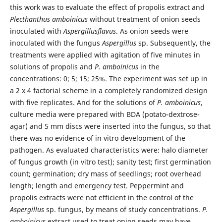
this work was to evaluate the effect of propolis extract and
Plecthanthus amboinicus
without treatment of onion seeds
inoculated with
Aspergillusflavus
. As onion seeds were
inoculated with the fungus
Aspergillus
sp. Subsequently, the
treatments were applied with agitation of five minutes in
solutions of propolis and
P. amboinicus
in the
concentrations: 0; 5; 15; 25%. The experiment was set up in
a 2 x 4 factorial scheme in a completely randomized design
with five replicates. And for the solutions of
P. amboinicus
,
culture media were prepared with BDA (potato-dextrose-
agar) and 5 mm discs were inserted into the fungus, so that
there was no evidence of in vitro development of the
pathogen. As evaluated characteristics were: halo diameter
of fungus growth (in vitro test); sanity test; first germination
count; germination; dry mass of seedlings; root overhead
length; length and emergency test. Peppermint and
propolis extracts were not efficient in the control of the
Aspergillus
sp. fungus, by means of study concentrations.
P.
amboinicus
extract used to treat onion seeds may have