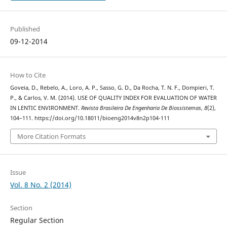
Published
09-12-2014
How to Cite
Goveia, D., Rebelo, A., Loro, A. P., Sasso, G. D., Da Rocha, T. N. F., Dompieri, T.
P., & Carlos, V. M. (2014). USE OF QUALITY INDEX FOR EVALUATION OF WATER
IN LENTIC ENVIRONMENT.
Revista Brasileira De Engenharia De Biossistemas
,
8
(2),
104–111. https://doi.org/10.18011/bioeng2014v8n2p104-111
More Citation Formats
Issue
Vol. 8 No. 2 (2014)
Section
Regular Section