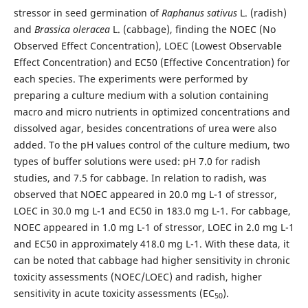
stressor in seed germination of
Raphanus sativus
L. (radish)
and
Brassica oleracea
L. (cabbage), finding the NOEC (No
Observed Effect Concentration), LOEC (Lowest Observable
Effect Concentration) and EC50 (Effective Concentration) for
each species. The experiments were performed by
preparing a culture medium with a solution containing
macro and micro nutrients in optimized concentrations and
dissolved agar, besides concentrations of urea were also
added. To the pH values control of the culture medium, two
types of buffer solutions were used: pH 7.0 for radish
studies, and 7.5 for cabbage. In relation to radish, was
observed that NOEC appeared in 20.0 mg L-1 of stressor,
LOEC in 30.0 mg L-1 and EC50 in 183.0 mg L-1. For cabbage,
NOEC appeared in 1.0 mg L-1 of stressor, LOEC in 2.0 mg L-1
and EC50 in approximately 418.0 mg L-1. With these data, it
can be noted that cabbage had higher sensitivity in chronic
toxicity assessments (NOEC/LOEC) and radish, higher
sensitivity in acute toxicity assessments (EC
).
50