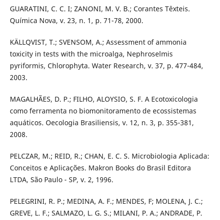
GUARATINI, C. C. I; ZANONI, M. V. B.; Corantes Têxteis.
Química Nova, v. 23, n. 1, p. 71-78, 2000.
KÄLLQVIST, T.; SVENSOM, A.; Assessment of ammonia
toxicity in tests with the microalga, Nephroselmis
pyriformis, Chlorophyta. Water Research, v. 37, p. 477-484,
2003.
MAGALHÃES, D. P.; FILHO, ALOYSIO, S. F. A Ecotoxicologia
como ferramenta no biomonitoramento de ecossistemas
aquáticos. Oecologia Brasiliensis, v. 12, n. 3, p. 355-381,
2008.
PELCZAR, M.; REID, R.; CHAN, E. C. S. Microbiologia Aplicada:
Conceitos e Aplicações. Makron Books do Brasil Editora
LTDA, São Paulo - SP, v. 2, 1996.
PELEGRINI, R. P.; MEDINA, A. F.; MENDES, F; MOLENA, J. C.;
GREVE, L. F.; SALMAZO, L. G. S.; MILANI, P. A.; ANDRADE, P.