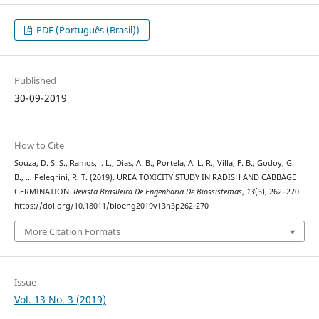
PDF (Português (Brasil))
Published
30-09-2019
How to Cite
Souza, D. S. S., Ramos, J. L., Dias, A. B., Portela, A. L. R., Villa, F. B., Godoy, G.
B., … Pelegrini, R. T. (2019). UREA TOXICITY STUDY IN RADISH AND CABBAGE
GERMINATION.
Revista Brasileira De Engenharia De Biossistemas
,
13
(3), 262–270.
https://doi.org/10.18011/bioeng2019v13n3p262-270
More Citation Formats
Issue
Vol. 13 No. 3 (2019)