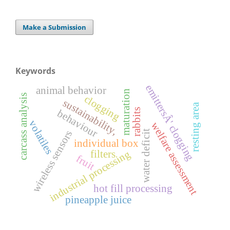
Make a Submission
Keywords
emittersÂ' clogging
animal behavior
maturation
carcass analysis
clogging
sustainability,
resting area
rabbits
behaviour
volatiles
welfare assessment
wireless sensors
water deficit
individual box
industrial processing
filters
fruit
hot fill processing
pineapple juice