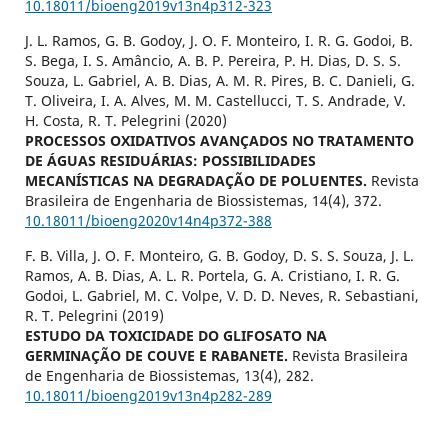
10.18011/bioeng2019v13n4p312-323
J. L. Ramos, G. B. Godoy, J. O. F. Monteiro, I. R. G. Godoi, B.
S. Bega, I. S. Amâncio, A. B. P. Pereira, P. H. Dias, D. S. S.
Souza, L. Gabriel, A. B. Dias, A. M. R. Pires, B. C. Danieli, G.
T. Oliveira, I. A. Alves, M. M. Castellucci, T. S. Andrade, V.
H. Costa, R. T. Pelegrini (2020)
PROCESSOS OXIDATIVOS AVANÇADOS NO TRATAMENTO
DE ÁGUAS RESIDUÁRIAS: POSSIBILIDADES
MECANÍSTICAS NA DEGRADAÇÃO DE POLUENTES.
Revista
Brasileira de Engenharia de Biossistemas,
14
(4),
372.
10.18011/bioeng2020v14n4p372-388
F. B. Villa, J. O. F. Monteiro, G. B. Godoy, D. S. S. Souza, J. L.
Ramos, A. B. Dias, A. L. R. Portela, G. A. Cristiano, I. R. G.
Godoi, L. Gabriel, M. C. Volpe, V. D. D. Neves, R. Sebastiani,
R. T. Pelegrini (2019)
ESTUDO DA TOXICIDADE DO GLIFOSATO NA
GERMINAÇÃO DE COUVE E RABANETE.
Revista Brasileira
de Engenharia de Biossistemas,
13
(4),
282.
10.18011/bioeng2019v13n4p282-289