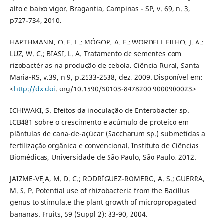
alto e baixo vigor. Bragantia, Campinas - SP, v. 69, n. 3,
p727-734, 2010.
HARTHMANN, O. E. L.; MÓGOR, A. F.; WORDELL FILHO, J. A.;
LUZ, W. C.; BIASI, L. A. Tratamento de sementes com
rizobactérias na produção de cebola. Ciência Rural, Santa
Maria-RS, v.39, n.9, p.2533-2538, dez, 2009. Disponível em:
<
http://dx.doi
. org/10.1590/S0103-8478200 9000900023>.
ICHIWAKI, S. Efeitos da inoculação de Enterobacter sp.
ICB481 sobre o crescimento e acúmulo de proteico em
plântulas de cana-de-açúcar (Saccharum sp.) submetidas a
fertilização orgânica e convencional. Instituto de Ciências
Biomédicas, Universidade de São Paulo, São Paulo, 2012.
JAIZME-VEJA, M. D. C.; RODRÍGUEZ-ROMERO, A. S.; GUERRA,
M. S. P. Potential use of rhizobacteria from the Bacillus
genus to stimulate the plant growth of micropropagated
bananas. Fruits, 59 (Suppl 2): 83-90, 2004.