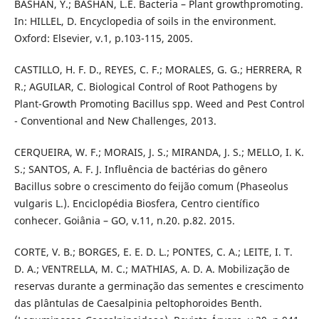
BASHAN, Y.; BASHAN, L.E. Bacteria – Plant growthpromoting.
In: HILLEL, D. Encyclopedia of soils in the environment.
Oxford: Elsevier, v.1, p.103-115, 2005.
CASTILLO, H. F. D., REYES, C. F.; MORALES, G. G.; HERRERA, R
R.; AGUILAR, C. Biological Control of Root Pathogens by
Plant-Growth Promoting Bacillus spp. Weed and Pest Control
- Conventional and New Challenges, 2013.
CERQUEIRA, W. F.; MORAIS, J. S.; MIRANDA, J. S.; MELLO, I. K.
S.; SANTOS, A. F. J. Influência de bactérias do gênero
Bacillus sobre o crescimento do feijão comum (Phaseolus
vulgaris L.). Enciclopédia Biosfera, Centro científico
conhecer. Goiânia – GO, v.11, n.20. p.82. 2015.
CORTE, V. B.; BORGES, E. E. D. L.; PONTES, C. A.; LEITE, I. T.
D. A.; VENTRELLA, M. C.; MATHIAS, A. D. A. Mobilização de
reservas durante a germinação das sementes e crescimento
das plântulas de Caesalpinia peltophoroides Benth.