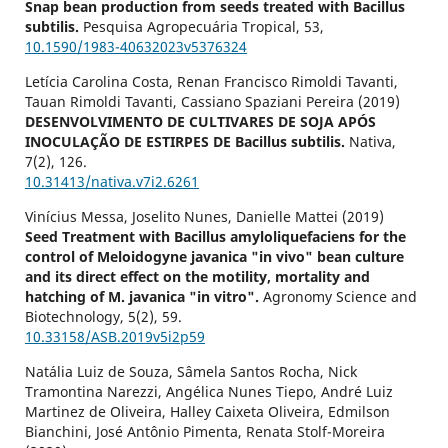
Snap bean production from seeds treated with Bacillus
subtilis.
Pesquisa Agropecuária Tropical,
53
,
10.1590/1983-40632023v5376324
Letícia Carolina Costa, Renan Francisco Rimoldi Tavanti,
Tauan Rimoldi Tavanti, Cassiano Spaziani Pereira (2019)
DESENVOLVIMENTO DE CULTIVARES DE SOJA APÓS
INOCULAÇÃO DE ESTIRPES DE Bacillus subtilis.
Nativa,
7
(2),
126.
10.31413/nativa.v7i2.6261
Vinícius Messa, Joselito Nunes, Danielle Mattei (2019)
Seed Treatment with Bacillus amyloliquefaciens for the
control of Meloidogyne javanica "in vivo" bean culture
and its direct effect on the motility, mortality and
hatching of M. javanica "in vitro".
Agronomy Science and
Biotechnology,
5
(2),
59.
10.33158/ASB.2019v5i2p59
Natália Luiz de Souza, Sâmela Santos Rocha, Nick
Tramontina Narezzi, Angélica Nunes Tiepo, André Luiz
Martinez de Oliveira, Halley Caixeta Oliveira, Edmilson
Bianchini, José Antônio Pimenta, Renata Stolf-Moreira