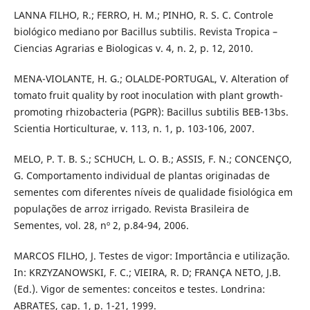
LANNA FILHO, R.; FERRO, H. M.; PINHO, R. S. C. Controle
biológico mediano por Bacillus subtilis. Revista Tropica –
Ciencias Agrarias e Biologicas v. 4, n. 2, p. 12, 2010.
MENA-VIOLANTE, H. G.; OLALDE-PORTUGAL, V. Alteration of
tomato fruit quality by root inoculation with plant growth-
promoting rhizobacteria (PGPR): Bacillus subtilis BEB-13bs.
Scientia Horticulturae, v. 113, n. 1, p. 103-106, 2007.
MELO, P. T. B. S.; SCHUCH, L. O. B.; ASSIS, F. N.; CONCENÇO,
G. Comportamento individual de plantas originadas de
sementes com diferentes níveis de qualidade fisiológica em
populações de arroz irrigado. Revista Brasileira de
Sementes, vol. 28, nº 2, p.84-94, 2006.
MARCOS FILHO, J. Testes de vigor: Importância e utilização.
In: KRZYZANOWSKI, F. C.; VIEIRA, R. D; FRANÇA NETO, J.B.
(Ed.). Vigor de sementes: conceitos e testes. Londrina:
ABRATES, cap. 1, p. 1-21, 1999.