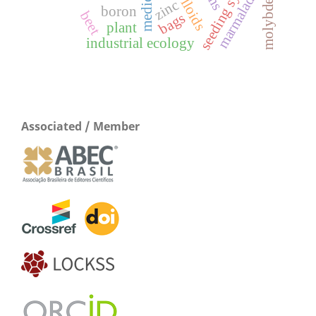
seeding system
molybdenum
marmalade
zinc
boron
beet
bags
plant
industrial ecology
Associated / Member