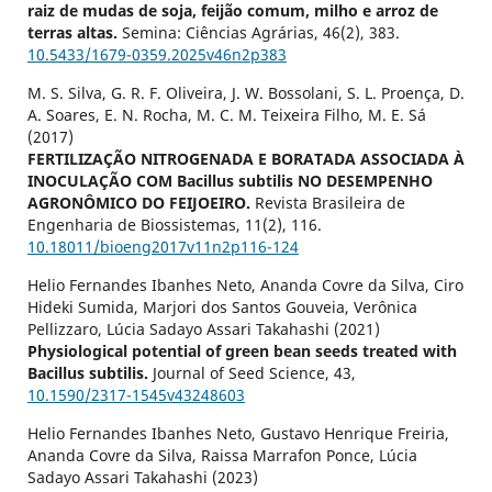
raiz de mudas de soja, feijão comum, milho e arroz de
terras altas.
Semina: Ciências Agrárias,
46
(2),
383.
10.5433/1679-0359.2025v46n2p383
M. S. Silva, G. R. F. Oliveira, J. W. Bossolani, S. L. Proença, D.
A. Soares, E. N. Rocha, M. C. M. Teixeira Filho, M. E. Sá
(2017)
FERTILIZAÇÃO NITROGENADA E BORATADA ASSOCIADA À
INOCULAÇÃO COM Bacillus subtilis NO DESEMPENHO
AGRONÔMICO DO FEIJOEIRO.
Revista Brasileira de
Engenharia de Biossistemas,
11
(2),
116.
10.18011/bioeng2017v11n2p116-124
Helio Fernandes Ibanhes Neto, Ananda Covre da Silva, Ciro
Hideki Sumida, Marjori dos Santos Gouveia, Verônica
Pellizzaro, Lúcia Sadayo Assari Takahashi (2021)
Physiological potential of green bean seeds treated with
Bacillus subtilis.
Journal of Seed Science,
43
,
10.1590/2317-1545v43248603
Helio Fernandes Ibanhes Neto, Gustavo Henrique Freiria,
Ananda Covre da Silva, Raissa Marrafon Ponce, Lúcia
Sadayo Assari Takahashi (2023)