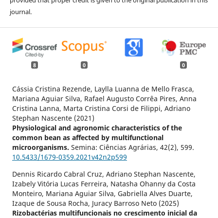
provided that proper credit is given to the original publication in this
journal.
8
0
0
Cássia Cristina Rezende, Laylla Luanna de Mello Frasca,
Mariana Aguiar Silva, Rafael Augusto Corrêa Pires, Anna
Cristina Lanna, Marta Cristina Corsi de Filippi, Adriano
Stephan Nascente (2021)
Physiological and agronomic characteristics of the
common bean as affected by multifunctional
microorganisms.
Semina: Ciências Agrárias,
42
(2),
599.
10.5433/1679-0359.2021v42n2p599
Dennis Ricardo Cabral Cruz, Adriano Stephan Nascente,
Izabely Vitória Lucas Ferreira, Natasha Ohanny da Costa
Monteiro, Mariana Aguiar Silva, Gabriella Alves Duarte,
Izaque de Sousa Rocha, Juracy Barroso Neto (2025)
Rizobactérias multifuncionais no crescimento inicial da