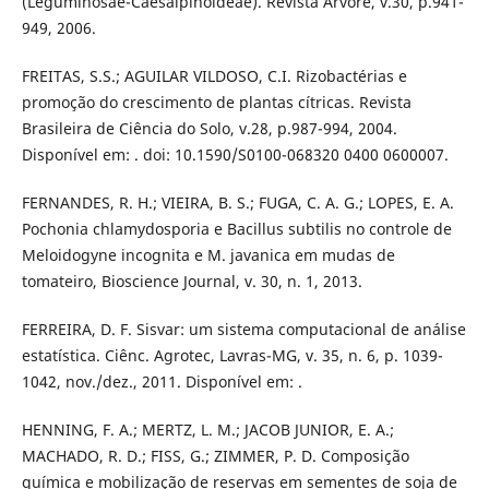
(Leguminosae-Caesalpinoideae). Revista Árvore, v.30, p.941-
949, 2006.
FREITAS, S.S.; AGUILAR VILDOSO, C.I. Rizobactérias e
promoção do crescimento de plantas cítricas. Revista
Brasileira de Ciência do Solo, v.28, p.987-994, 2004.
Disponível em: . doi: 10.1590/S0100-068320 0400 0600007.
FERNANDES, R. H.; VIEIRA, B. S.; FUGA, C. A. G.; LOPES, E. A.
Pochonia chlamydosporia e Bacillus subtilis no controle de
Meloidogyne incognita e M. javanica em mudas de
tomateiro, Bioscience Journal, v. 30, n. 1, 2013.
FERREIRA, D. F. Sisvar: um sistema computacional de análise
estatística. Ciênc. Agrotec, Lavras-MG, v. 35, n. 6, p. 1039-
1042, nov./dez., 2011. Disponível em: .
HENNING, F. A.; MERTZ, L. M.; JACOB JUNIOR, E. A.;
MACHADO, R. D.; FISS, G.; ZIMMER, P. D. Composição
química e mobilização de reservas em sementes de soja de