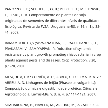
PANOZZO, L. E.; SCHUCH, L. O. B.; PESKE, S. T.; MIELEZRSKI,
F.; PESKE, F. B. Comportamento de plantas de soja
originadas de sementes de diferentes níveis de qualidade
fisiológica. Revista da FVZA, Uruguaiana-RS, v. 16, n.1,p.32-
41, 2009.
RAMAMOORTHY,V.;VISWANATHAN, R.; RAGUCHANDER, T.;
PRAKASAM, V.; SAMIYAPPAN, R. Induction of systemic
resistance by plant growth promoting rhizobacteria in crop
plants against pests and diseases. Crop Protection, v.20,
p.1-20, 2001.
MESQUITA, F.R.; CORRÊA, A. D.; ABREU, C. D.; LIMA, R. A. Z.;
ABREU, A. D. Linhagens de feijão (Phaseolus vulgaris L.):
Composição química e digestibilidade protéica. Ciência e
Agrotecnologia, Lavras-MG, v. 3, n. 4, p.1114-1121, 2007.
SHAHAROONA, B., NAVEED, M., ARSHAD, M., & ZAHIR, Z. A.