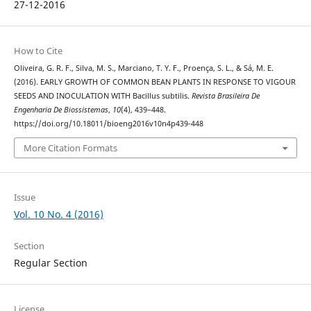
27-12-2016
How to Cite
Oliveira, G. R. F., Silva, M. S., Marciano, T. Y. F., Proença, S. L., & Sá, M. E.
(2016). EARLY GROWTH OF COMMON BEAN PLANTS IN RESPONSE TO VIGOUR
SEEDS AND INOCULATION WITH Bacillus subtilis.
Revista Brasileira De
Engenharia De Biossistemas
,
10
(4), 439–448.
https://doi.org/10.18011/bioeng2016v10n4p439-448
More Citation Formats
Issue
Vol. 10 No. 4 (2016)
Section
Regular Section
License