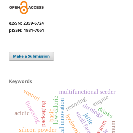
eISSN: 2359-6724
pISSN: 1981-7061
Make a Submission
Keywords
venturi
multifunctional seeder
engine
restoring
low-calorie
medical innovation
flowering
packaging
rheology
drinks
basic
acidic
small farms
jellie
hydrocolloids
silicon powder