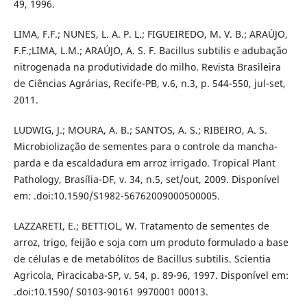
49, 1996.
LIMA, F.F.; NUNES, L. A. P. L.; FIGUEIREDO, M. V. B.; ARAÚJO,
F.F.;LIMA, L.M.; ARAÚJO, A. S. F. Bacillus subtilis e adubação
nitrogenada na produtividade do milho. Revista Brasileira
de Ciências Agrárias, Recife-PB, v.6, n.3, p. 544-550, jul-set,
2011.
LUDWIG, J.; MOURA, A. B.; SANTOS, A. S.; RIBEIRO, A. S.
Microbiolização de sementes para o controle da mancha-
parda e da escaldadura em arroz irrigado. Tropical Plant
Pathology, Brasília-DF, v. 34, n.5, set/out, 2009. Disponível
em: .doi:10.1590/S1982-56762009000500005.
LAZZARETI, E.; BETTIOL, W. Tratamento de sementes de
arroz, trigo, feijão e soja com um produto formulado a base
de células e de metabólitos de Bacillus subtilis. Scientia
Agricola, Piracicaba-SP, v. 54, p. 89-96, 1997. Disponível em:
.doi:10.1590/ S0103-90161 9970001 00013.